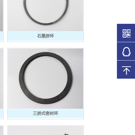
石墨拼环
三拼式密封环