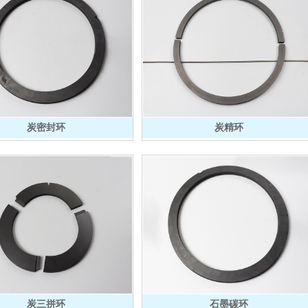
炭密封环
炭精环
炭三拼环
石墨碳环