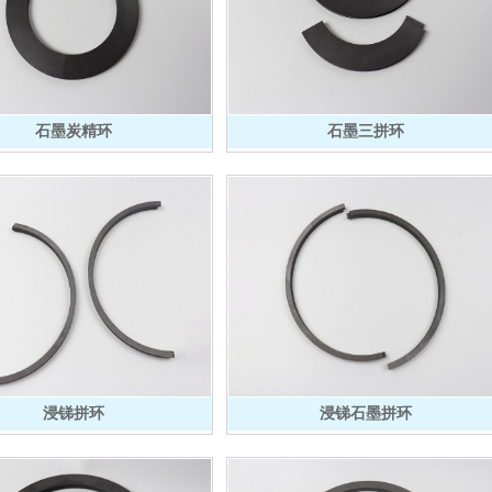
石墨炭精环
石墨三拼环
浸锑拼环
浸锑石墨拼环