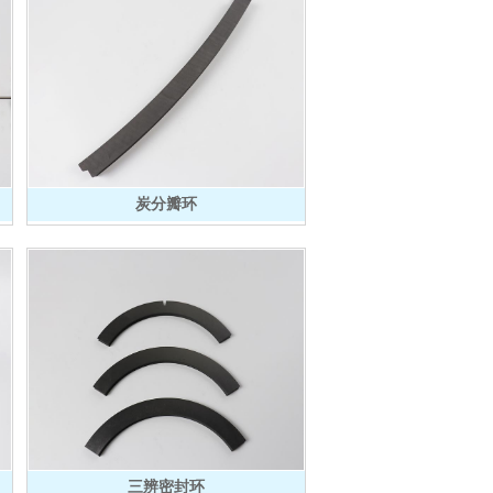
炭分瓣环
三辨密封环